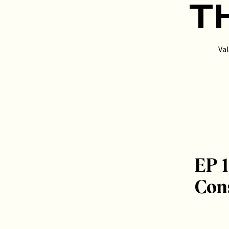
T
Va
EP 
Con